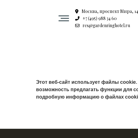
Москва, проспект Мира, 14 
+7 (495) 988 34 60
Гостиница
res@gardenringhotel.ru
Номера
SPA центр в центре Москвы
Этот веб-сайт использует файлы cookie
Ресторан Садовое кольцо
возможность предлагать функции для со
подробную информацию о файлах cookie
Мероприятия
Залы