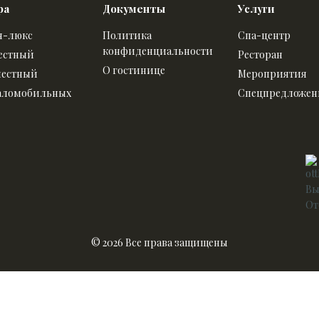
ра
Документы
Услуги
я-люкс
Политика
Спа-центр
конфиденциальности
естный
Ресторан
О гостинице
естный
Мероприятия
аломобильных
Спецпредложен
Вы
От
© 2026 Все права защищены