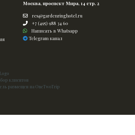
Москва, проспект Мира, 14 стр. 2
res@gardenringhotel.ru
res@gardenringhotel.ru
+7
+7 (495) 988 34 60
Написать
(495)
Написать в Whatsapp
телеграм
в
988
Telegram канал
ия
канал
Whatsapp
34
60
бор клиентов
ель размещен на OneTwoTrip