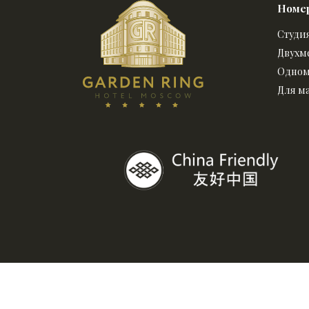
Номе
Спецпредложения
Студи
Двухм
Партнеры
Одном
Для м
Контакты