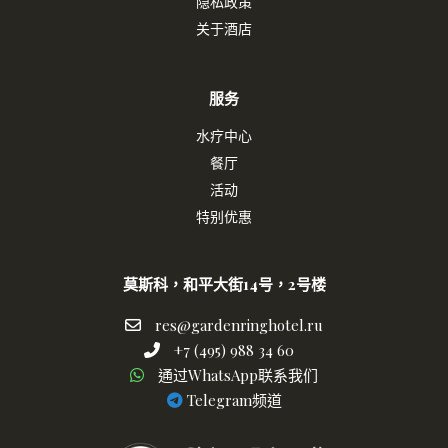
隐私政策
关于酒店
服务
水疗中心
餐厅
活动
特别优惠
莫斯科，和平大街14号，2号楼
res@gardenringhotel.ru
res@gardenringhotel.ru
+7
+7 (495) 988 34 60
通
(495)
通过WhatsApp联系我们
过
988
Телеграм
Telegram频道
WhatsApp
34
канал