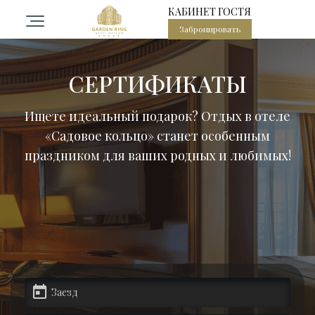
КАБИНЕТ ГОСТЯ
Забронировать
остиница
СЕРТИФИКАТЫ
омера
Ищете идеальный подарок? Отдых в отеле
«Садовое кольцо» станет особенным
PA центр в центре Москвы
праздником для ваших родных и любимых!
есторан Садовое кольцо
ероприятия
алы