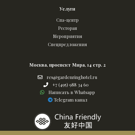
Услуги
Спа-центр
Ресторан
Мероприятия
Спецпредложения
Москва, проспект Мира, 14 стр. 2
res@gardenringhotel.ru
res@gardenringhotel.ru
+7
+7 (495) 988 34 60
Написать
(495)
Написать в Whatsapp
в
988
телеграм
Telegram канал
Whatsapp
34
канал
60