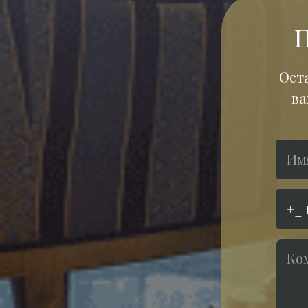
Ост
ва