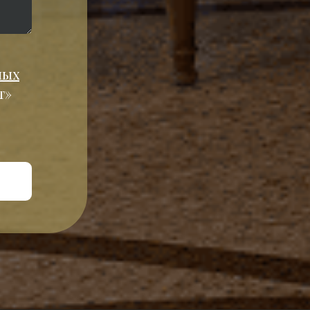
ных
т»