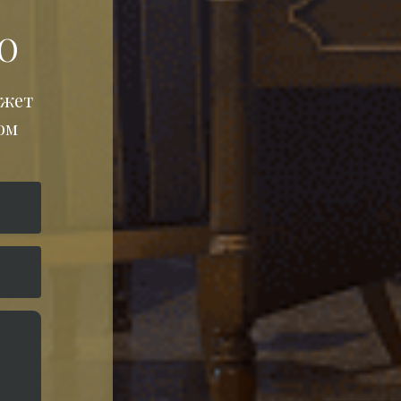
Ю
жет 
м 