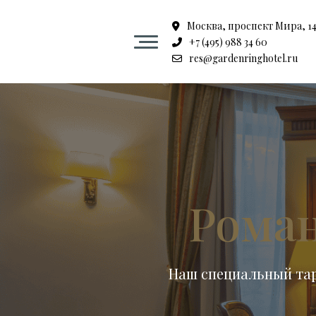
Москва, проспект Мира, 14 
+7 (495) 988 34 60
Гостиница
res@gardenringhotel.ru
Номера
SPA центр в центре Москвы
Ресторан Садовое кольцо
Рома
Мероприятия
Наш специальный тари
Залы