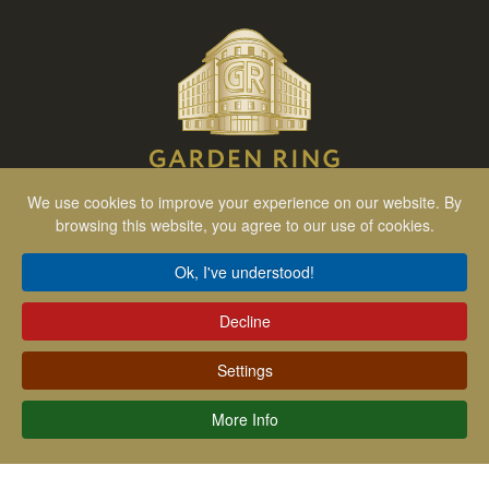
We use cookies to improve your experience on our website. By
客房
browsing this website, you agree to our use of cookies.
豪华工作室套房
Ok, I've understood!
双人房
单人房
Decline
无障碍客房
Settings
文件
More Info
隐私政策
关于酒店