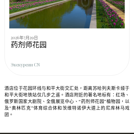
2026年7月29日
药剂师花园
Экскурсии CN
酒店位于花园环线与和平大街交汇处，距离苏哈列夫斯卡娅于
和平大街地铁站仅几步之遥。酒店附近的著名地标有：红场、
俄罗斯国家大剧院、全俄展览中心、“药剂师花园”植物园，以
及“奥林匹克”体育综合体和茨维特诺伊大道上的尼库林马戏
团。