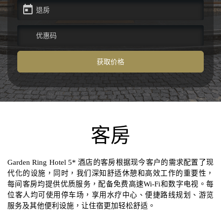
特别优惠
合作伙伴
获取价格
联系方式
客房
Garden Ring Hotel 5* 酒店的客房根据现今客户的需求配置了现
代化的设施，同时，我们深知舒适休憩和高效工作的重要性，
每间客房均提供优质服务，配备免费高速Wi-Fi和数字电视。每
位客人均可使用停车场，享用水疗中心、便捷路线规划、游览
服务及其他便利设施，让住宿更加轻松舒适。