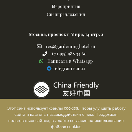
Мероприятия
Спецпредложения
Москва, проспект Мира, 14 стр. 2
res@gardenringhotel.ru
res@gardenringhotel.ru
+7
+7 (495) 988 34 60
Написать
(495)
Написать в Whatsapp
в
988
телеграм
Telegram канал
Whatsapp
34
канал
60
Этот сайт использует файлы
cookies
, чтобы улучшить работу
сайта и ваш опыт взаимодействия с ним. Продолжая
пользоваться сайтом, вы даёте согласие на использование
файлов cookies
Выбор клиентов