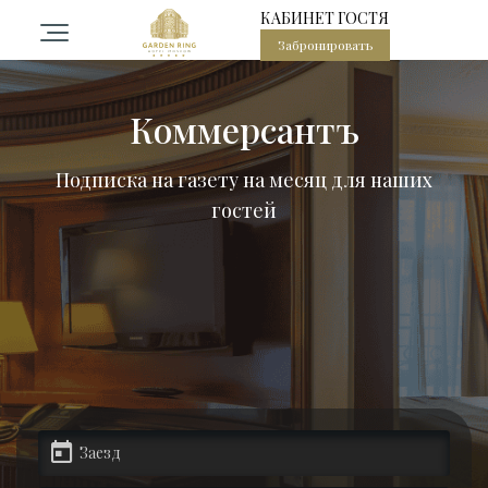
КАБИНЕТ ГОСТЯ
Забронировать
остиница
Коммерсантъ
омера
Подписка на газету на месяц для наших
гостей
PA центр в центре Москвы
есторан Садовое кольцо
ероприятия
алы