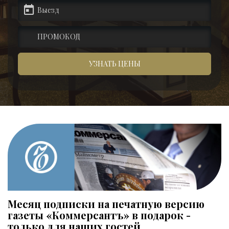
пецпредложения
артнеры
УЗНАТЬ ЦЕНЫ
онтакты
Месяц подписки на печатную версию
газеты «Коммерсантъ» в подарок -
только для наших гостей