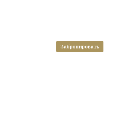
2
20м
1
Подробнее
Забронировать
Для маломобильных людей