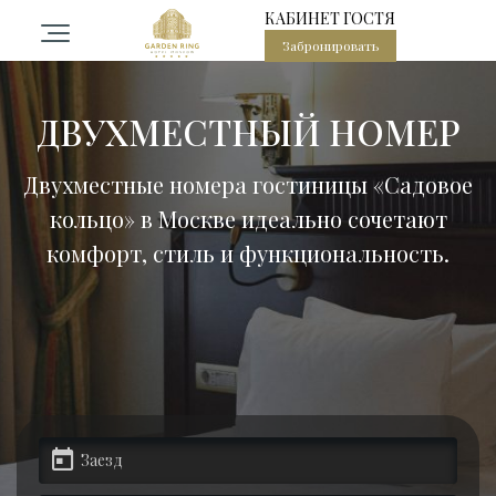
КАБИНЕТ ГОСТЯ
Забронировать
остиница
ДВУХМЕСТНЫЙ НОМЕР
омера
Двухместные номера гостиницы «Садовое
кольцо» в Москве идеально сочетают
PA центр в центре Москвы
комфорт, стиль и функциональность.
есторан Садовое кольцо
ероприятия
алы