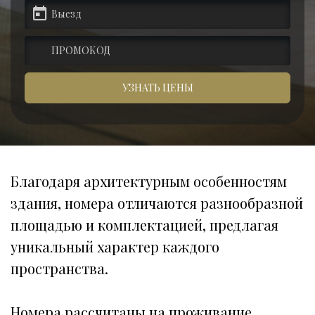
пецпредложения
артнеры
УЗНАТЬ ЦЕНЫ
онтакты
Благодаря архитектурным особенностям 
здания, номера отличаются разнообразной 
площадью и комплектацией, предлагая 
уникальный характер каждого 
пространства. 
Номера рассчитаны на проживание 