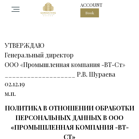
ACCOUNT
Book
otel
ooms
УТВЕРЖДАЮ
Генеральный директор
pa center in the heart of Moscow
ООО «Промышленная компания -ВТ-Ст»
___________________ Р.В. Шураева
02.12.19
estaurant Garden ring
м.п.
vents
ПОЛИТИКА В ОТНОШЕНИИ ОБРАБОТКИ
ПЕРСОНАЛЬНЫХ ДАННЫХ В ООО
alls
«ПРОМЫШЛЕННАЯ КОМПАНИЯ -ВТ-
СТ»