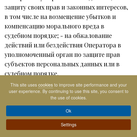
защиту своих прав и законных интересов,
в том числе на возмещение убытков и
компенсацию морального вреда в
судебном порядке; - на обжалование
действий или бездействия Оператора в
уполномоченный орган по защите прав
субъектов персональных данных или в
судебном порядке.
7.2. Для реализации своих прав и законных
This site uses
cookies
to improve site performance and your
интересов субъекты персональных данных
user experience. By continuing to use this site, you consent to
the use of cookies.
имеют право обратиться к Оператору либо
направить запрос лично или с помощью
Ok
представителя. Запрос должен содержать
Settings
сведения, указанные в ч. 3 ст. 14 ФЗ «О